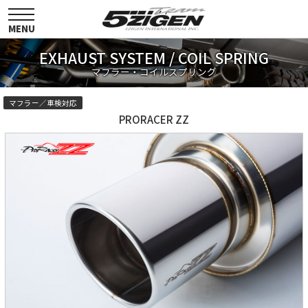
toggle
navigation
MENU
EXHAUST SYSTEM / COIL SPRING
マフラー・コイルスプリング
マフラー／車検対応
PRORACER ZZ