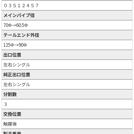
０３Ｓ１２４５７
メインパイプ径
70Φ→60.5Φ
テールエンド外径
125Φ→90Φ
出口位置
左右シングル
純正出口位置
左右シングル
分割数
３
交換位置
触媒後
製品重量