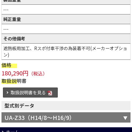
---
純正重量
---
その他備考
遮熱板用加工、Rスポ付車干渉の為装着不可(メーカーオプショ
ン)
価格
180,290円
（税込）
取扱説明書
取扱説明書を見る
型式別データ
UA-Z33（H14/8～H16/9）
ホーム