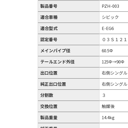
製品番号
PZH-003
適合車種
シビック
適合型式
E-EG6
認定番号
０３Ｓ１２１
メインパイプ径
60.5Φ
テールエンド外径
125Φ→90Φ
出口位置
右側シングル
純正出口位置
右側シングル
分割数
３
交換位置
触媒後
製品重量
14.4kg