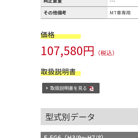
純正重量
---
その他備考
MT車専用
価格
107,580円
（税込）
取扱説明書
取扱説明書を見る
型式別データ
E-EG6（H3/9～H7/8）