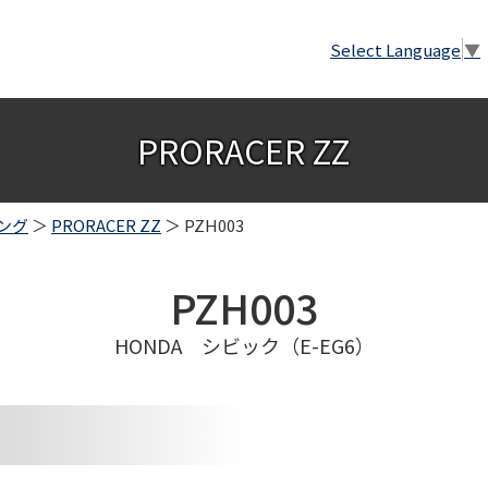
Select Language
▼
PRORACER ZZ
ング
＞
PRORACER ZZ
＞ PZH003
PZH003
HONDA シビック（E-EG6）