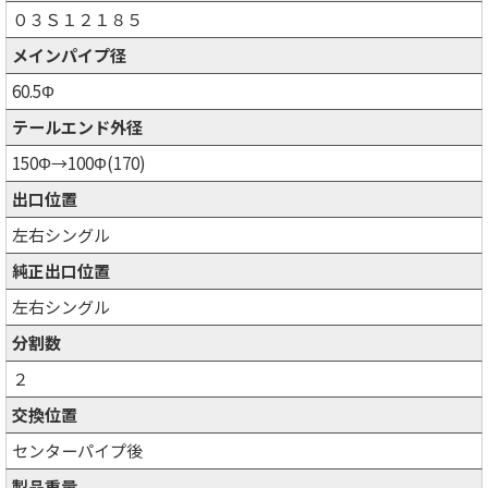
０３Ｓ１２１８５
メインパイプ径
60.5Φ
テールエンド外径
150Φ→100Φ(170)
出口位置
左右シングル
純正出口位置
左右シングル
分割数
２
交換位置
センターパイプ後
製品重量