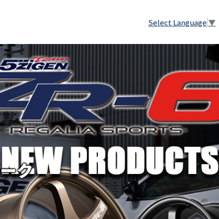
Select Language
▼
ーク