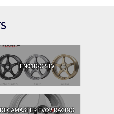
TS
FN01R-C STV
REGAMASTER EVO2 RACING