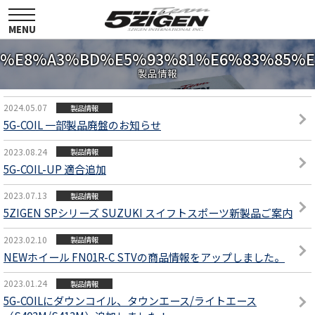
toggle
navigation
MENU
%E8%A3%BD%E5%93%81%E6%83%85%E
製品情報
2024.05.07
製品情報
5G-COIL 一部製品廃盤のお知らせ
2023.08.24
製品情報
5G-COIL-UP 適合追加
2023.07.13
製品情報
5ZIGEN SPシリーズ SUZUKI スイフトスポーツ新製品ご案内
2023.02.10
製品情報
NEWホイール FN01R-C STVの商品情報をアップしました。
2023.01.24
製品情報
5G-COILにダウンコイル、タウンエース/ライトエース