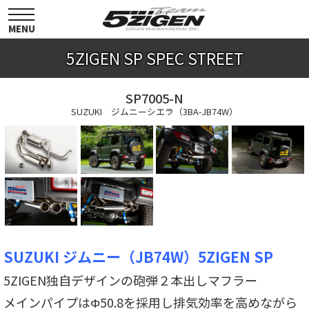
toggle
navigation
MENU
5ZIGEN SP SPEC STREET
SP7005-N
SUZUKI ジムニーシエラ（3BA-JB74W）
SUZUKI ジムニー（JB74W）5ZIGEN SP
5ZIGEN独自デザインの砲弾２本出しマフラー
メインパイプはΦ50.8を採用し排気効率を高めながら