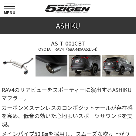
toggle
navigation
MENU
ASHIKU
AS-T-001CBT
TOYOTA RAV4（6BA-MXAA52/54）
RAV4のリアビューをスポーティーに演出するASHIKU
マフラー。
カーボン×ステンレスのコンポジットテールが存在感
を高め、低音の効いた心地よいスポーツサウンドを実
現。
メインパイプ50.8φを採用し、スムーズな吹け上がり