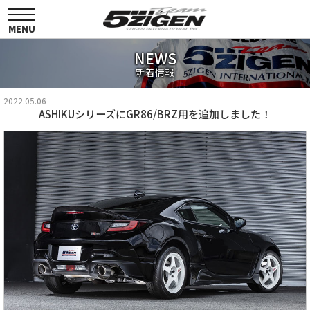
toggle
navigation
MENU
NEWS
新着情報
2022.05.06
ASHIKUシリーズにGR86/BRZ用を追加しました！