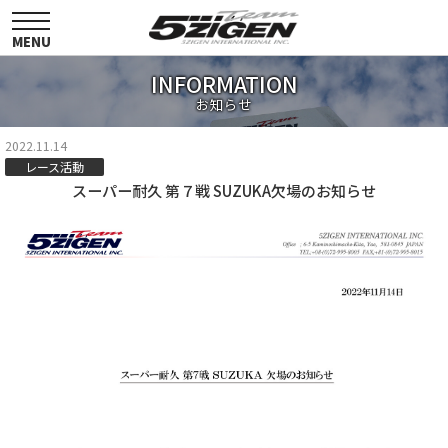
toggle
navigation
MENU
INFORMATION
お知らせ
2022.11.14
レース活動
スーパー耐久 第７戦 SUZUKA欠場のお知らせ