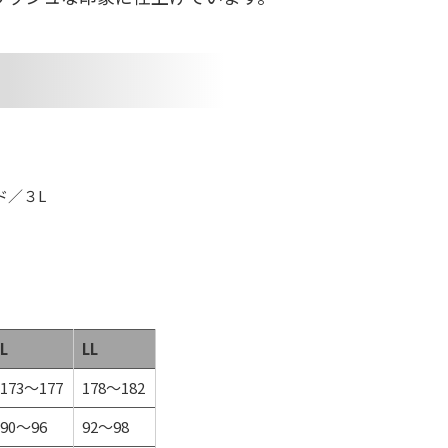
ド／３L
L
LL
173～177
178～182
90～96
92～98