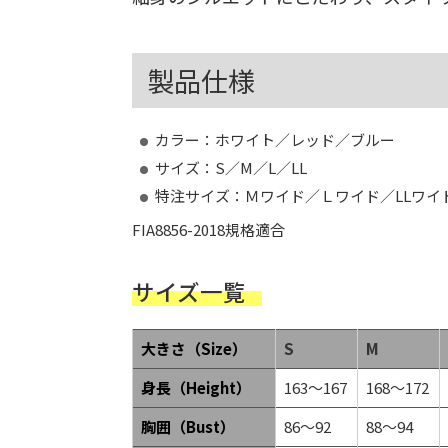
製品仕様
カラー：ホワイト／レッド／ブルー
サイズ：S／M／L／LL
特注サイズ：Ｍワイド／Ｌワイド／LLワイ
FIA8856-2018規格適合
サイズ一覧
大きさ（Size）
S
M
身長（Height）
163～167
168～172
胸囲（Bust）
86～92
88～94