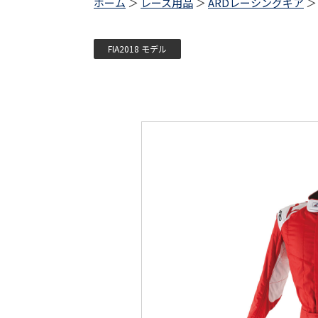
ホーム
＞
レース用品
＞
ARDレーシングギア
＞ 
FIA2018 モデル