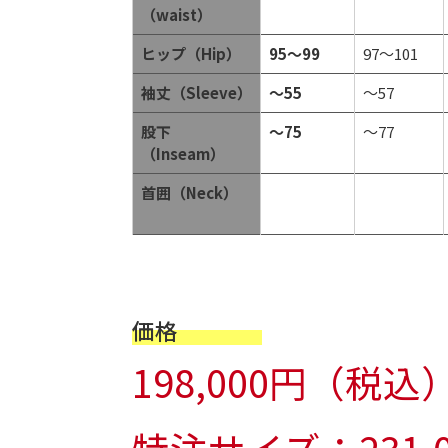
（waist）
ヒップ（Hip）
95～99
97～101
袖丈（Sleeve）
～55
～57
股下
～75
～77
（Inseam）
首囲（Neck）
価格
198,000円（税込