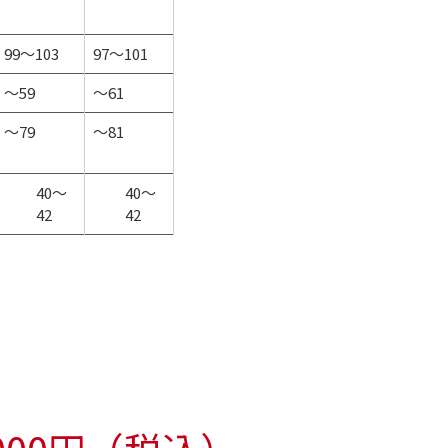
99～103
97～101
～59
～61
～79
～81
40～
40～
42
42
）