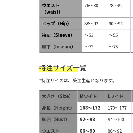
ウエスト
76～80
78～82
（waist）
ヒップ（Hip）
88～92
90～94
袖丈（Sleeve）
～53
～55
股下（Inseam
）
～73
～75
特注サイズ一覧
*特注サイズは、受注生産となります。
大きさ（Size）
Mワイド
Lワイ
ド
身長（Height）
168～172
173～177
胸囲（Bust）
92～98
94～100
ウエスト
86～90
88～92