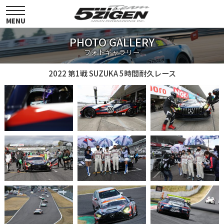
toggle
navigation
MENU
PHOTO GALLERY
フォトギャラリー
2022 第1戦 SUZUKA 5時間耐久レース