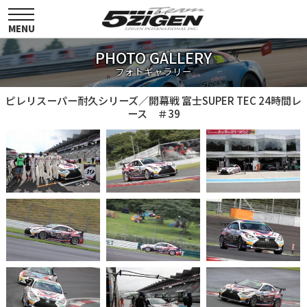
toggle
navigation
MENU
PHOTO GALLERY
フォトギャラリー
ピレリスーパー耐久シリーズ／開幕戦 富士SUPER TEC 24時間レ
ース ＃39