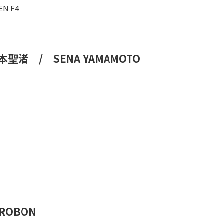
EN F4
本聖渚 / SENA YAMAMOTO
IROBON