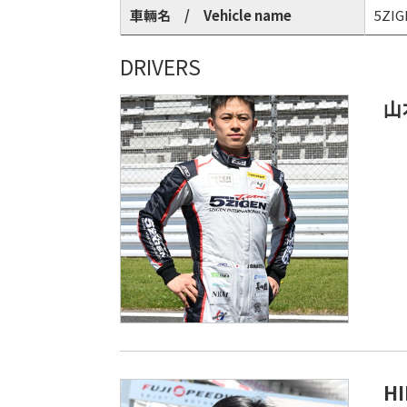
車輛名 / Vehicle name
5ZIG
DRIVERS
山
H