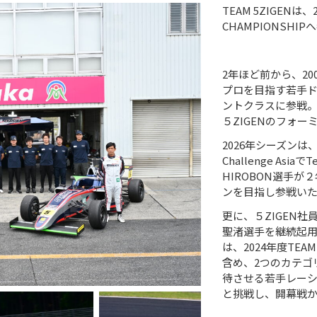
TEAM 5ZIGENは、20
CHAMPIONSHI
2年ほど前から、2
プロを目指す若手
ントクラスに参戦。
５ZIGENのフォ
2026年シーズンは
Challenge As
HIROBON選手が
ンを目指し参戦い
更に、５ZIGEN
聖渚選手を継続起
は、2024年度TEAM
含め、2つのカテゴ
待させる若手レー
と挑戦し、開幕戦