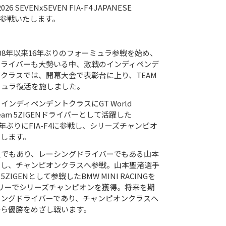
26 SEVENxSEVEN FIA-F4 JAPANESE
Pへ参戦いたします。
008年以来16年ぶりのフォーミュラ参戦を始め、
ドライバーも大勢いる中、激戦のインディペンデ
クラスでは、開幕大会で表彰台に上り、TEAM
ーミュラ復活を施しました。
、インディペンデントクラスにGT World
iaでTeam 5ZIGENドライバーとして活躍した
２年ぶりにFIA-F4に参戦し、シリーズチャンピオ
たします。
社員でもあり、レーシングドライバーでもある山本
用し、チャンピオンクラスへ参戦。山本聖渚選手
 5ZIGENとして参戦したBMW MINI RACINGを
リーでシリーズチャンピオンを獲得。将来を期
シングドライバーであり、チャンピオンクラスへ
から優勝をめざし戦います。