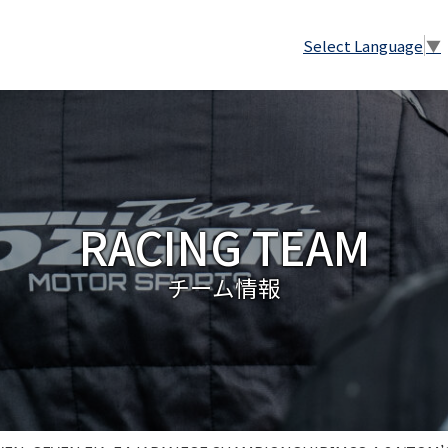
Select Language
▼
RACING TEAM
チーム情報