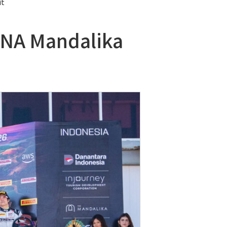
it
INA Mandalika