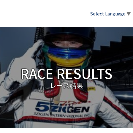
Select Language
▼
RACE RESULTS
レース結果