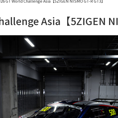
26 GT World Challenge Asia【5ZIGEN NISMO GT-R GT3】
Challenge Asia【5ZIGEN 