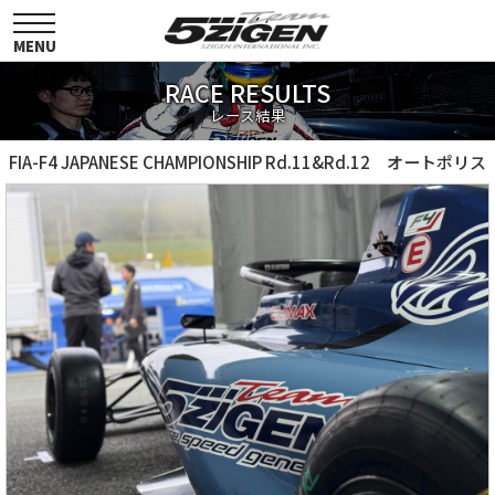
toggle
navigation
MENU
RACE RESULTS
レース結果
FIA-F4 JAPANESE CHAMPIONSHIP Rd.11&Rd.12 オートポリス