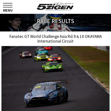
toggle
navigation
MENU
RACE RESULTS
レース結果
Fanatec GT World Challenge Asia Rd.9＆10 OKAYAMA
International Circuit