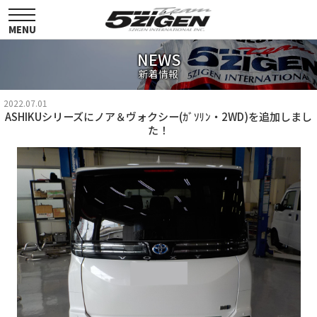
toggle
navigation
MENU
NEWS
新着情報
2022.07.01
ASHIKUシリーズにノア＆ヴォクシー(ｶﾞｿﾘﾝ・2WD)を追加しまし
た！