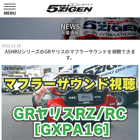
toggle
navigation
MENU
NEWS
新着情報
2021.12.18
ASHIKUシリーズのGRヤリスのマフラーサウンドを視聴できま
す。