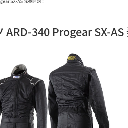
ogear SX-AS 発売開始！
ARD-340 Progear SX-