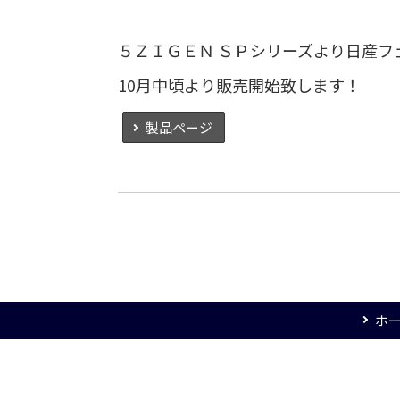
５ＺＩＧＥＮ ＳＰシリーズより日産
10月中頃より販売開始致します！
製品ページ
ホ