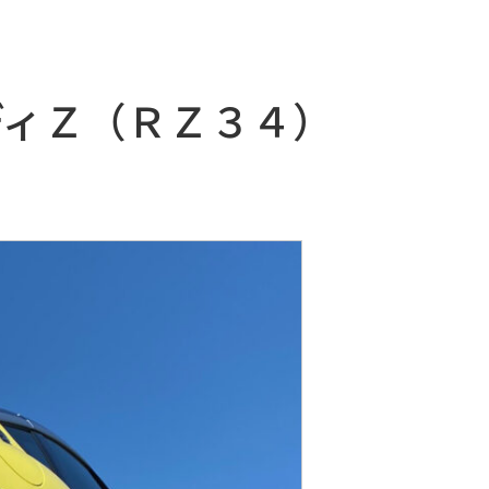
レディＺ（ＲＺ３４）