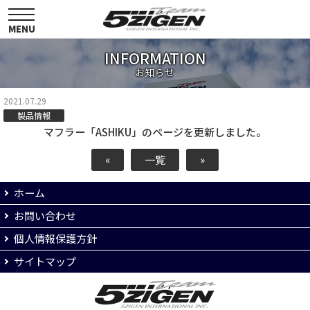
toggle
navigation
MENU
INFORMATION
お知らせ
2021.07.29
製品情報
マフラー「ASHIKU」のページを更新しました。
«
一覧
»
ホーム
お問い合わせ
個人情報保護方針
サイトマップ