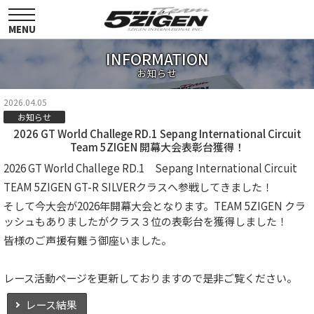
toggle
navigation
MENU
INFORMATION
お知らせ
2026.04.05
お知らせ
2026 GT World Challege RD.1 Sepang International Circuit
Team 5ZIGEN 開幕大会表彰台獲得！
2026 GT World Challege RD.1 Sepang International Circuit
TEAM 5ZIGEN GT-R SILVERクラスへ参戦してきました！
そして今大会が2026年開幕大会となります。TEAM 5ZIGEN クラ
ッシュもありましたがクラス３位の表彰台を獲得しました！
皆様のご声援有難う御座いました。
レース活動ページを更新しておりますので是非ご覧ください。
レース結果