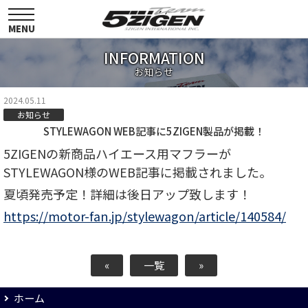
toggle
navigation
MENU
INFORMATION
お知らせ
2024.05.11
お知らせ
STYLEWAGON WEB記事に5ZIGEN製品が掲載！
5ZIGENの新商品ハイエース用マフラーが
STYLEWAGON様のWEB記事に掲載されました。
夏頃発売予定！詳細は後日アップ致します！
https://motor-fan.jp/stylewagon/article/140584/
«
一覧
»
ホーム