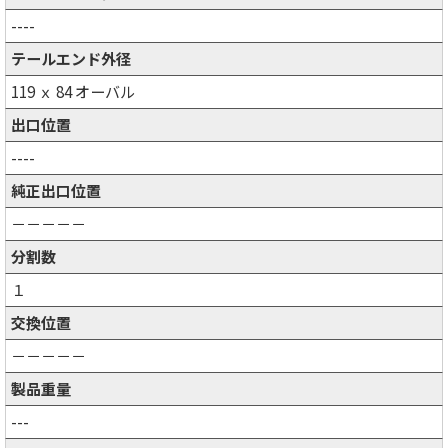
----
テールエンド外径
119 ｘ 84 オーバル
出口位置
----
純正出口位置
－－－－－
分割数
１
交換位置
－－－－－
製品重量
---