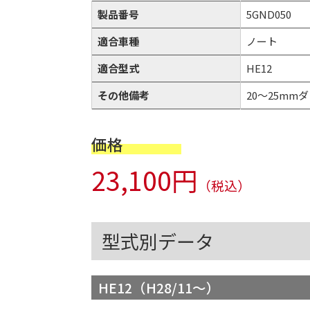
製品番号
5GND050
適合車種
ノート
適合型式
HE12
その他備考
20～25mmダウ
価格
23,100円
（税込）
型式別データ
HE12（H28/11～）