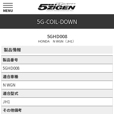
toggle
navigation
MENU
5G-COIL-DOWN
5GHD008
HONDA N WGN（JH1）
製品情報
製品番号
5GHD008
適合車種
N WGN
適合型式
JH1
その他備考