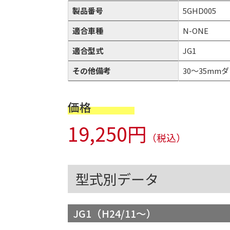
製品番号
5GHD005
適合車種
N-ONE
適合型式
JG1
その他備考
30～35mmダ
価格
19,250円
（税込）
型式別データ
JG1（H24/11～）