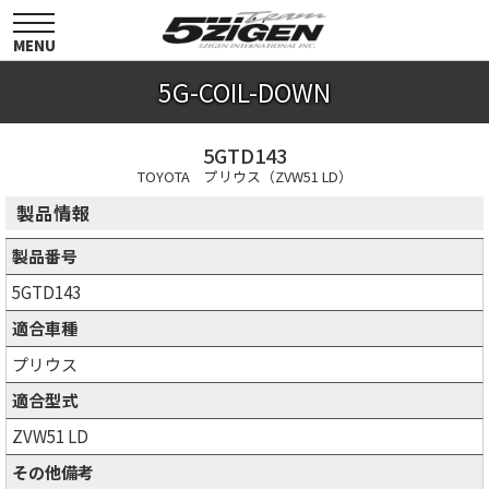
toggle
navigation
MENU
5G-COIL-DOWN
5GTD143
TOYOTA プリウス（ZVW51 LD）
製品情報
製品番号
5GTD143
適合車種
プリウス
適合型式
ZVW51 LD
その他備考