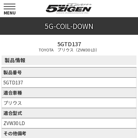
toggle
navigation
MENU
5G-COIL-DOWN
5GTD137
TOYOTA プリウス（ZVW30 LD）
製品情報
製品番号
5GTD137
適合車種
プリウス
適合型式
ZVW30 LD
その他備考