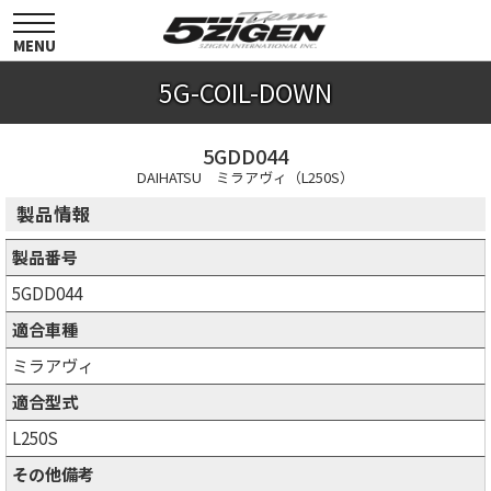
toggle
navigation
MENU
5G-COIL-DOWN
5GDD044
DAIHATSU ミラアヴィ（L250S）
製品情報
製品番号
5GDD044
適合車種
ミラアヴィ
適合型式
L250S
その他備考