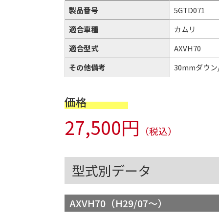
製品番号
5GTD071
適合車種
カムリ
適合型式
AXVH70
その他備考
30mmダウン/2
価格
27,500円
（税込）
型式別データ
AXVH70（H29/07～）