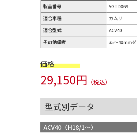
製品番号
5GTD069
適合車種
カムリ
適合型式
ACV40
その他備考
35～40mmダウ
価格
29,150円
（税込）
型式別データ
ACV40（H18/1～）