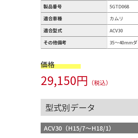
製品番号
5GTD068
適合車種
カムリ
適合型式
ACV30
その他備考
35～40mmダウ
価格
29,150円
（税込）
型式別データ
ACV30（H15/7～H18/1）