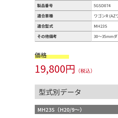
製品番号
5GSD074
適合車種
ワゴンR (A
適合型式
MH23S
その他備考
30～35mmダウ
価格
19,800円
（税込）
型式別データ
MH23S（H20/9～）