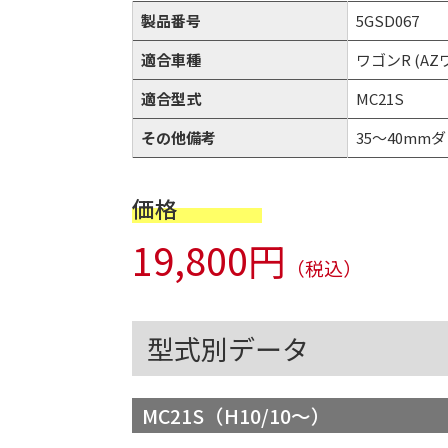
製品番号
5GSD067
適合車種
ワゴンR (A
適合型式
MC21S
その他備考
35～40mmダウ
価格
19,800円
（税込）
型式別データ
MC21S（H10/10～）