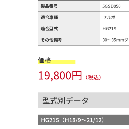
製品番号
5GSD050
適合車種
セルボ
適合型式
HG21S
その他備考
30～35mmダ
価格
19,800円
（税込）
型式別データ
HG21S（H18/9～21/12）