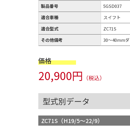
製品番号
5GSD037
適合車種
スイフト
適合型式
ZC71S
その他備考
30～40mmダウ
価格
20,900円
（税込）
型式別データ
ZC71S（H19/5～22/9）