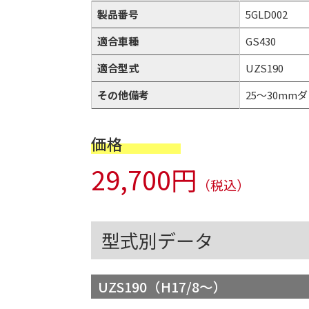
製品番号
5GLD002
適合車種
GS430
適合型式
UZS190
その他備考
25～30mmダ
価格
29,700円
（税込）
型式別データ
UZS190（H17/8～）