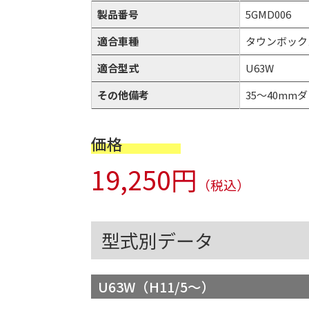
製品番号
5GMD006
適合車種
タウンボック
適合型式
U63W
その他備考
35～40mmダ
価格
19,250円
（税込）
型式別データ
U63W（H11/5～）