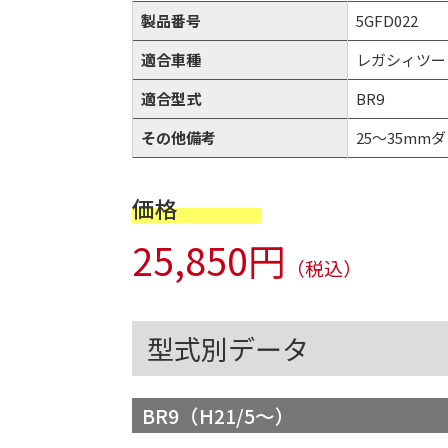
製品番号
5GFD022
適合車種
レガシィツー
適合型式
BR9
その他備考
25～35mmダウ
価格
25,850円
（税込）
型式別データ
BR9（H21/5～）