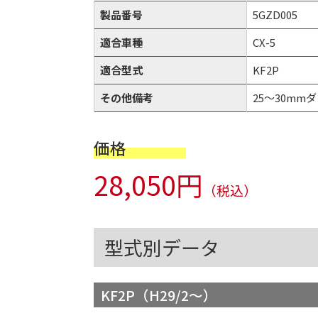
製品番号
5GZD005
適合車種
CX-5
適合型式
KF2P
その他備考
25～30mmダ
価格
28,050円
（税込）
型式別データ
KF2P（H29/2～）