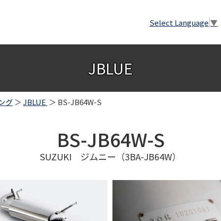
Select Language
▼
JBLUE
ング
＞
JBLUE
＞ BS-JB64W-S
BS-JB64W-S
SUZUKI ジムニー（3BA-JB64W）