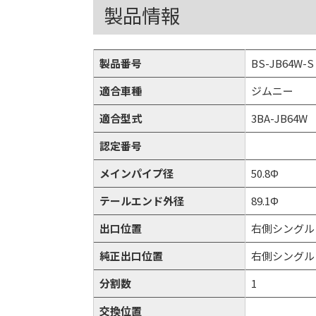
製品情報
製品番号
BS-JB64W-S
適合車種
ジムニー
適合型式
3BA-JB64W
認定番号
メインパイプ径
50.8Φ
テールエンド外径
89.1Φ
出口位置
右側シングル
純正出口位置
右側シングル
分割数
1
交換位置