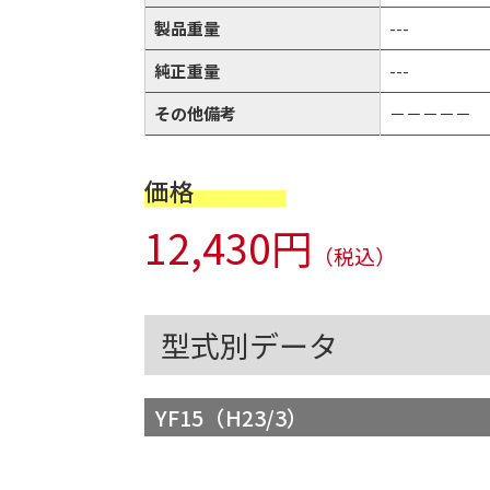
製品重量
---
純正重量
---
その他備考
－－－－－
価格
12,430円
（税込）
型式別データ
YF15（H23/3）