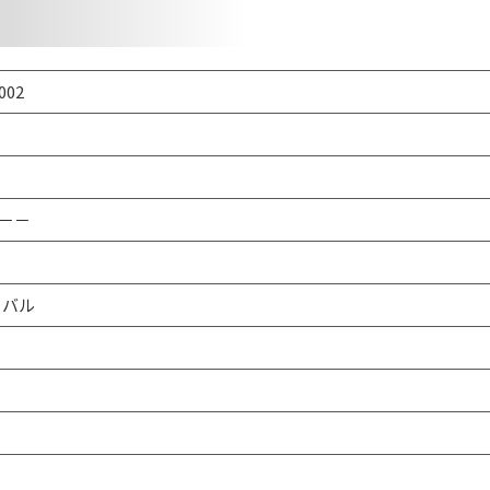
002
－－
オーバル