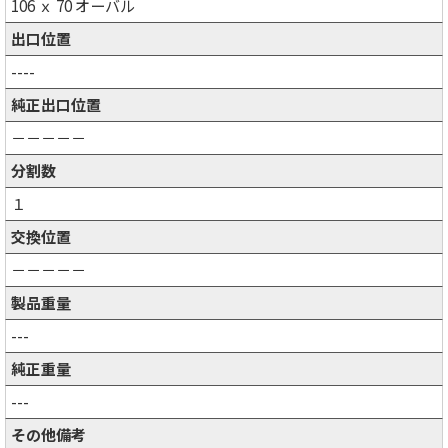
106 ｘ 70 オーバル
出口位置
----
純正出口位置
－－－－－
分割数
１
交換位置
－－－－－
製品重量
---
純正重量
---
その他備考