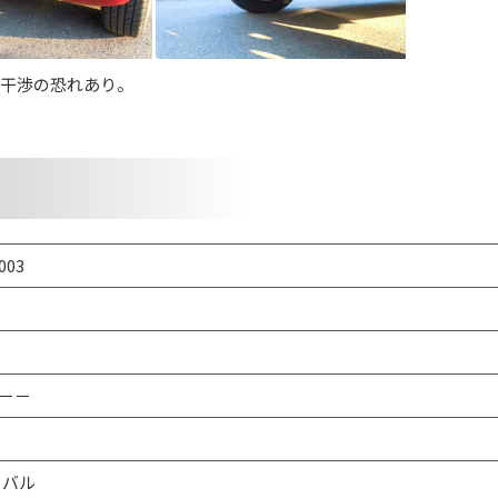
干渉の恐れあり。
003
－－
オーバル