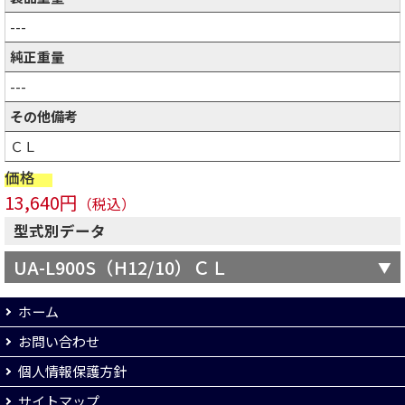
---
純正重量
---
その他備考
ＣＬ
価格
13,640円
（税込）
型式別データ
UA-L900S（H12/10）ＣＬ
ホーム
お問い合わせ
個人情報保護方針
サイトマップ