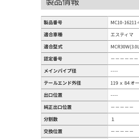
製品情報
製品番号
MC10-16211-
適合車種
エスティマ
適合型式
MCR30W(3.0L
認定番号
－－－－－－
メインパイプ径
----
テールエンド外径
119 ｘ 84 
出口位置
----
純正出口位置
－－－－－
分割数
１
交換位置
－－－－－