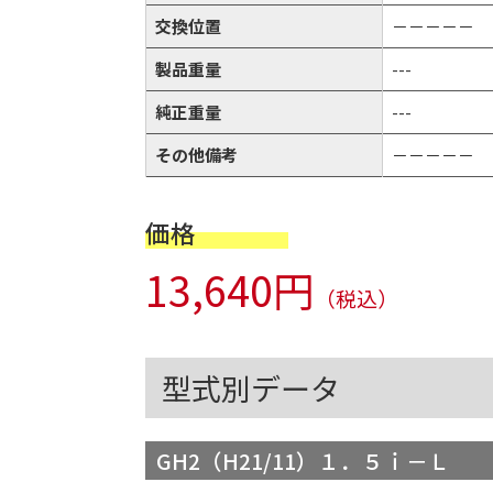
交換位置
－－－－－
製品重量
---
純正重量
---
その他備考
－－－－－
価格
13,640円
（税込）
型式別データ
GH2（H21/11）１．５ｉ－Ｌ